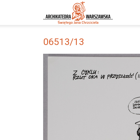
Archikatedra
Warszawska
06513/13