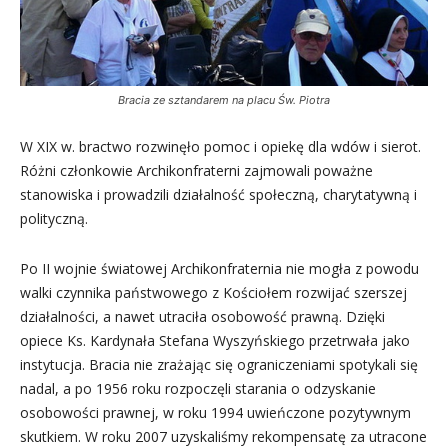
Bracia ze sztandarem na placu Św. Piotra
W XIX w. bractwo rozwinęło pomoc i opiekę dla wdów i sierot.
Różni członkowie Archikonfraterni zajmowali poważne
stanowiska i prowadzili działalność społeczną, charytatywną i
polityczną.
Po II wojnie światowej Archikonfraternia nie mogła z powodu
walki czynnika państwowego z Kościołem rozwijać szerszej
działalności, a nawet utraciła osobowość prawną. Dzięki
opiece Ks. Kardynała Stefana Wyszyńskiego przetrwała jako
instytucja. Bracia nie zrażając się ograniczeniami spotykali się
nadal, a po 1956 roku rozpoczęli starania o odzyskanie
osobowości prawnej, w roku 1994 uwieńczone pozytywnym
skutkiem. W roku 2007 uzyskaliśmy rekompensatę za utracone