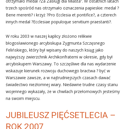
otrzymało medal ?Za Zasługi dla Miasta”. W ostatnich latach
trzech spośród nas otrzymało oznaczenia papieskie: medal ?
Bene merenti? i krzyż ?Pro Ecclesia et pontifice?, a czterech
innych medal ?Ecclesiae populoque servitium praestanti?.
W roku 2003 w naszej kaplicy złożono relikwie
błogosławionego arcybiskupa Zygmunta Szczęsnego
Felińskiego, który był wpisany do naszych ksiąg jako
najwyższy zwierzchnik Archikonfraterni w okresie, gdy był
arcybiskupem Warszawy. To szczęśliwe dla nas wydarzenie
wskazuje kierunek rozwoju duchowego bractwa ? być w
Warszawie zawsze, a w najtrudniejszych czasach dawać
świadectwo niezłomnej wiary. Niedawne trudne czasy stanu
wojennego wykazały, że w chwilach przełomowych jesteśmy
na swoim miejscu.
JUBILEUSZ PIĘĆSETLECIA –
ROK 2007