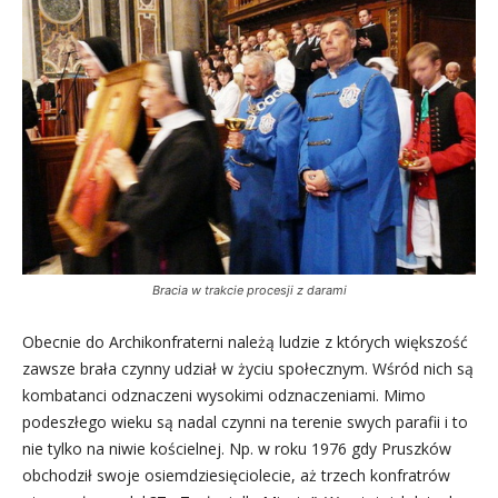
Bracia w trakcie procesji z darami
Obecnie do Archikonfraterni należą ludzie z których większość
zawsze brała czynny udział w życiu społecznym. Wśród nich są
kombatanci odznaczeni wysokimi odznaczeniami. Mimo
podeszłego wieku są nadal czynni na terenie swych parafii i to
nie tylko na niwie kościelnej. Np. w roku 1976 gdy Pruszków
obchodził swoje osiemdziesięciolecie, aż trzech konfratrów