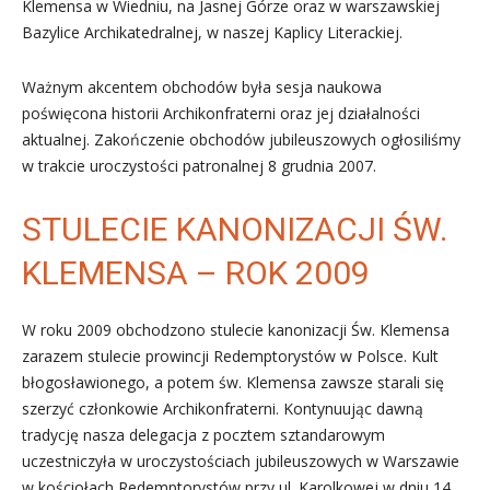
Klemensa w Wiedniu, na Jasnej Górze oraz w warszawskiej
Bazylice Archikatedralnej, w naszej Kaplicy Literackiej.
Ważnym akcentem obchodów była sesja naukowa
poświęcona historii Archikonfraterni oraz jej działalności
aktualnej. Zakończenie obchodów jubileuszowych ogłosiliśmy
w trakcie uroczystości patronalnej 8 grudnia 2007.
STULECIE KANONIZACJI ŚW.
KLEMENSA – ROK 2009
W roku 2009 obchodzono stulecie kanonizacji Św. Klemensa
zarazem stulecie prowincji Redemptorystów w Polsce. Kult
błogosławionego, a potem św. Klemensa zawsze starali się
szerzyć członkowie Archikonfraterni. Kontynuując dawną
tradycję nasza delegacja z pocztem sztandarowym
uczestniczyła w uroczystościach jubileuszowych w Warszawie
w kościołach Redemptorystów przy ul. Karolkowej w dniu 14