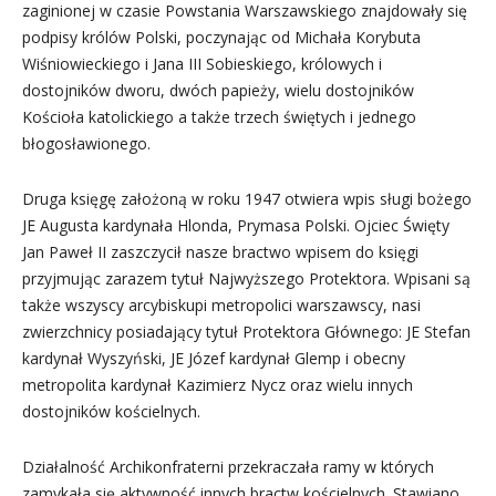
zaginionej w czasie Powstania Warszawskiego znajdowały się
podpisy królów Polski, poczynając od Michała Korybuta
Wiśniowieckiego i Jana III Sobieskiego, królowych i
dostojników dworu, dwóch papieży, wielu dostojników
Kościoła katolickiego a także trzech świętych i jednego
błogosławionego.
Druga księgę założoną w roku 1947 otwiera wpis sługi bożego
JE Augusta kardynała Hlonda, Prymasa Polski. Ojciec Święty
Jan Paweł II zaszczycił nasze bractwo wpisem do księgi
przyjmując zarazem tytuł Najwyższego Protektora. Wpisani są
także wszyscy arcybiskupi metropolici warszawscy, nasi
zwierzchnicy posiadający tytuł Protektora Głównego: JE Stefan
kardynał Wyszyński, JE Józef kardynał Glemp i obecny
metropolita kardynał Kazimierz Nycz oraz wielu innych
dostojników kościelnych.
Działalność Archikonfraterni przekraczała ramy w których
zamykała się aktywność innych bractw kościelnych. Stawiano