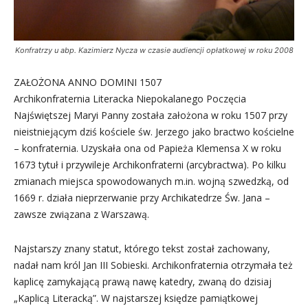
Konfratrzy u abp. Kazimierz Nycza w czasie audiencji opłatkowej w roku 2008
ZAŁOŻONA ANNO DOMINI 1507
Archikonfraternia Literacka Niepokalanego Poczęcia
Najświętszej Maryi Panny została założona w roku 1507 przy
nieistniejącym dziś kościele św. Jerzego jako bractwo kościelne
– konfraternia. Uzyskała ona od Papieża Klemensa X w roku
1673 tytuł i przywileje Archikonfraterni (arcybractwa). Po kilku
zmianach miejsca spowodowanych m.in. wojną szwedzką, od
1669 r. działa nieprzerwanie przy Archikatedrze Św. Jana –
zawsze związana z Warszawą.
Najstarszy znany statut, którego tekst został zachowany,
nadał nam król Jan III Sobieski. Archikonfraternia otrzymała też
kaplicę zamykającą prawą nawę katedry, zwaną do dzisiaj
„Kaplicą Literacką”. W najstarszej księdze pamiątkowej