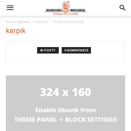
Strona główna
Autorzy
Posty przez karpik
karpik
45 POSTY
0 KOMENTARZE