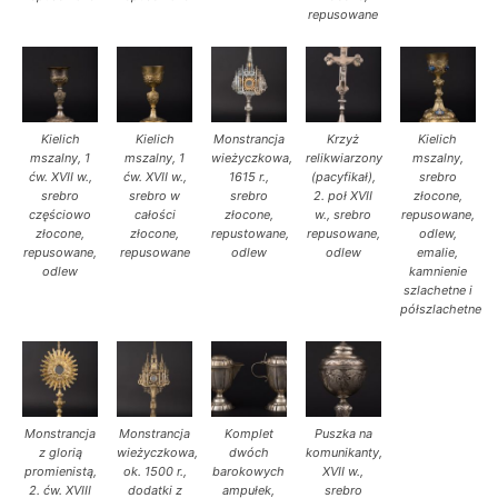
repusowane
Kielich
Kielich
Monstrancja
Krzyż
Kielich
mszalny, 1
mszalny, 1
wieżyczkowa,
relikwiarzony
mszalny,
ćw. XVII w.,
ćw. XVII w.,
1615 r.,
(pacyfikał),
srebro
srebro
srebro w
srebro
2. poł XVII
złocone,
częściowo
całości
złocone,
w., srebro
repusowane,
złocone,
złocone,
repustowane,
repusowane,
odlew,
repusowane,
repusowane
odlew
odlew
emalie,
odlew
kamnienie
szlachetne i
półszlachetne
Monstrancja
Monstrancja
Komplet
Puszka na
z glorią
wieżyczkowa,
dwóch
komunikanty,
promienistą,
ok. 1500 r.,
barokowych
XVII w.,
2. ćw. XVIII
dodatki z
ampułek,
srebro