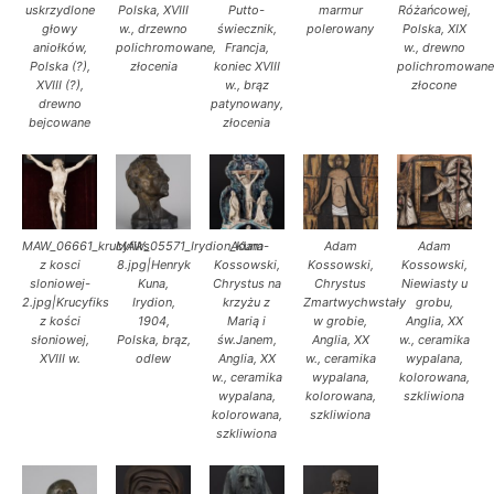
uskrzydlone
Polska, XVIII
Putto-
marmur
Różańcowej,
głowy
w., drzewno
świecznik,
polerowany
Polska, XIX
aniołków,
polichromowane,
Francja,
w., drewno
Polska (?),
złocenia
koniec XVIII
polichromowane
XVIII (?),
w., brąz
złocone
drewno
patynowany,
bejcowane
złocenia
MAW_06661_krucyfiks
MAW_05571_Irydion_Kuna-
Adam
Adam
Adam
z kosci
8.jpg|Henryk
Kossowski,
Kossowski,
Kossowski,
sloniowej-
Kuna,
Chrystus na
Chrystus
Niewiasty u
2.jpg|Krucyfiks
Irydion,
krzyżu z
Zmartwychwstały
grobu,
z kości
1904,
Marią i
w grobie,
Anglia, XX
słoniowej,
Polska, brąz,
św.Janem,
Anglia, XX
w., ceramika
XVIII w.
odlew
Anglia, XX
w., ceramika
wypalana,
w., ceramika
wypalana,
kolorowana,
wypalana,
kolorowana,
szkliwiona
kolorowana,
szkliwiona
szkliwiona