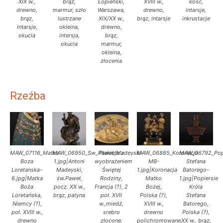
XIX w.,
brąz,
Łopieński,
XVIII w.,
kość,
drewno,
marmur, szło
Warszawa,
drewno,
intarsje,
brąz,
lustrzane
XIX/XX w.,
brąz, intarsje
inkrustacje
intarsje,
okleina,
drewno,
okucia
intersja,
brąz,
okucia
marmur,
okleina,
złocenia
Rzeźba
MAW_07116_Matka
MAW_06950_Sw_Pawel_Madeyski-
Plakieta z
MAW_06885_Koronacja
MAW_06792_Popi
Boza
1.jpg|Antoni
wyobrażeniem
MB-
Stefana
Loretanska-
Madeyski,
Świętej
1.jpg|Koronacja
Batorego-
6.jpg|Matka
św.Paweł,
Rodziny,
Matko
1.jpg|Popiersie
Boża
pocz. XX w.,
Francja (?), 2
Bożej,
Króla
Loretańska,
brąz, patyna
poł. XVII
Polska (?),
Stefana
Niemcy (?),
w.,miedź,
XVIII w.,
Batorego,
poł. XVIII w.,
srebro
drewno
Polska (?),
drewno
złocone,
polichromowane,
XX w., brąz,