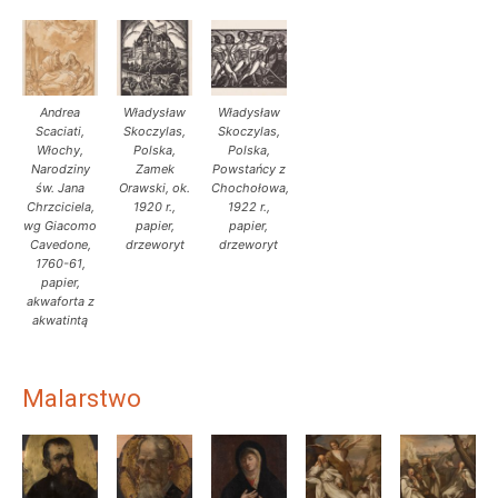
Andrea
Władysław
Władysław
Scaciati,
Skoczylas,
Skoczylas,
Włochy,
Polska,
Polska,
Narodziny
Zamek
Powstańcy z
św. Jana
Orawski, ok.
Chochołowa,
Chrzciciela,
1920 r.,
1922 r.,
wg Giacomo
papier,
papier,
Cavedone,
drzeworyt
drzeworyt
1760-61,
papier,
akwaforta z
akwatintą
Malarstwo