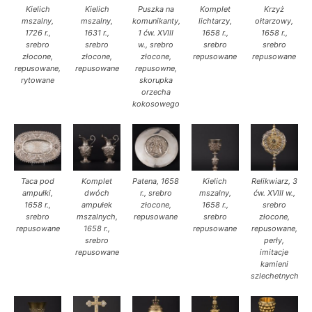
Kielich
Kielich
Puszka na
Komplet
Krzyż
mszalny,
mszalny,
komunikanty,
lichtarzy,
ołtarzowy,
1726 r.,
1631 r.,
1 ćw. XVIII
1658 r.,
1658 r.,
srebro
srebro
w., srebro
srebro
srebro
złocone,
złocone,
złocone,
repusowane
repusowane
repusowane,
repusowane
repusowne,
rytowane
skorupka
orzecha
kokosowego
Taca pod
Komplet
Patena, 1658
Kielich
Relikwiarz, 3
ampułki,
dwóch
r., srebro
mszalny,
ćw. XVIII w.,
1658 r.,
ampułek
złocone,
1658 r.,
srebro
srebro
mszalnych,
repusowane
srebro
złocone,
repusowane
1658 r.,
repusowane
repusowane,
srebro
perły,
repusowane
imitacje
kamieni
szlechetnych