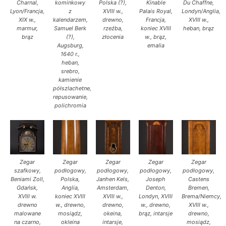
Charnal,
kominkowy
Polska (?),
Kinable
Du Chaffne,
Lyon/Francja,
z
XVIII w.,
Palais Royal,
Londyn/Anglia,
XIX w.,
kalendarzem,
drewno,
Francja,
XVIII w.,
marmur,
Samuel Berk
rzeźba,
koniec XVIII
heban, brąz
brąz
(?),
złocenia
w., brąz,
Augsburg,
emalia
1640 r.,
heban,
srebro,
kamienie
półszlachetne,
repusowanie,
polichromia
Zegar
Zegar
Zegar
Zegar
Zegar
szafkowy,
podłogowy,
podłogowy,
podłogowy,
podłogowy,
Beniami Zoll,
Polska,
Janhen Kels,
Joseph
Castens
Gdańsk,
Anglia,
Amsterdam,
Denton,
Bremen,
XVIII w.
koniec XVIII
XVIII w.,
Londyn, XVIII
Brema/Niemcy,
drewno
w., drewno,
drewno,
w., drewno,
XVIII w.,
malowane
mosiądz,
okeina,
brąz, intarsje
drewno,
na czarno,
okleina
intarsje,
mosiądz,