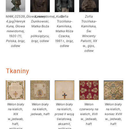
MAW_02539_Glowa_niewidomej_Kuna-
Xawery
Zofia
Zofia
4.jpg|Henryk
Dunikowski,
Trzcińska-
Trzcińska-
Kuna, Głowa
Matka Boża
Kamińska,
Kamińska,
niewidomej,
na
Matka Róża
Św.
1920 (?),
półksiężycu,
Czacka,
Wincenty
Polska, brąz,
brąz, odlew
1961 r., brąz,
Pallotti, XX
odlew
odlew
w., gips,
odlew
Tkaniny
Welon biały
Welon biały
Welon biały
Welon
Welon biały
na kielich,
na kielich,
na kielich,
czerwony na
na kielich,
XIX
jedwab, haft
przed II woją
kielich, XVII
koniec XVIII
w.,jedwab,
światową,
w., jedwab,
w., jedwab,
haft,
aksamit,
haft
haft
aplikacje
aplikacje