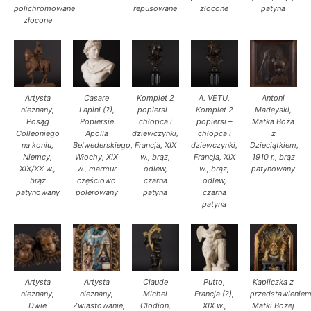
polichromowane
repusowane
złocone
patyna
złocone
Artysta
Casare
Komplet 2
A. VETU,
Antoni
nieznany,
Lapini (?),
popiersi –
Komplet 2
Madeyski,
Posąg
Popiersie
chłopca i
popiersi –
Matka Boża
Colleoniego
Apolla
dziewczynki,
chłopca i
z
na koniu,
Belwederskiego,
Francja, XIX
dziewczynki,
Dzieciątkiem,
Niemcy,
Włochy, XIX
w., brąz,
Francja, XIX
1910 r., brąz
XIX/XX w.,
w., marmur
odlew,
w., brąz,
patynowany
brąz
częściowo
czarna
odlew,
patynowany
polerowany
patyna
czarna
patyna
Artysta
Artysta
Claude
Putto,
Kapliczka z
nieznany,
nieznany,
Michel
Francja (?),
przedstawienie
Dwie
Zwiastowanie,
Clodion,
XIX w.,
Matki Bożej