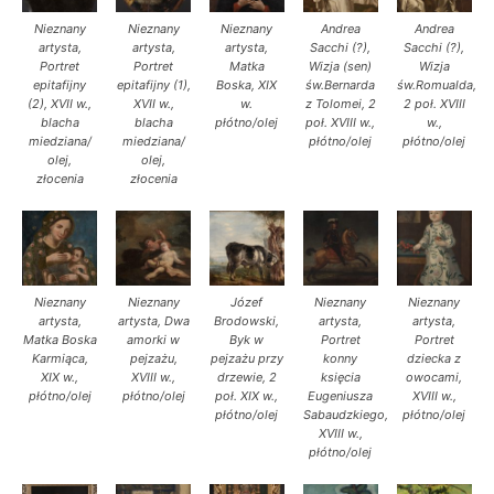
Nieznany
Nieznany
Nieznany
Andrea
Andrea
artysta,
artysta,
artysta,
Sacchi (?),
Sacchi (?),
Portret
Portret
Matka
Wizja (sen)
Wizja
epitafijny
epitafijny (1),
Boska, XIX
św.Bernarda
św.Romualda,
(2), XVII w.,
XVII w.,
w.
z Tolomei, 2
2 poł. XVIII
blacha
blacha
płótno/olej
poł. XVIII w.,
w.,
miedziana/
miedziana/
płótno/olej
płótno/olej
olej,
olej,
złocenia
złocenia
Nieznany
Nieznany
Józef
Nieznany
Nieznany
artysta,
artysta, Dwa
Brodowski,
artysta,
artysta,
Matka Boska
amorki w
Byk w
Portret
Portret
Karmiąca,
pejzażu,
pejzażu przy
konny
dziecka z
XIX w.,
XVIII w.,
drzewie, 2
księcia
owocami,
płótno/olej
płótno/olej
poł. XIX w.,
Eugeniusza
XVIII w.,
płótno/olej
Sabaudzkiego,
płótno/olej
XVIII w.,
płótno/olej