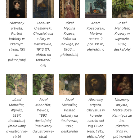
Nieznany
Tadeusz
Józef
Adam
Józef
artysta,
Cieślewski,
Męcina
Kossowski,
Mehoffer,
Portret
Chrzcielnica
Krzesz,
Martwa
Krzewy w
kobiety w
z Fary w
Królowa
natura, 2
wąwozie,
czarnym
Warszawie,
Jadwiga, po
poł. XX w.,
1897,
stroju, XIX
1913 (?),
1906 r.,
olej/płótno
deska/olej
w.,
płótno na
płótno/olej
płótno/olej
tekturze/
olej
Józef
Józef
Józef
Nieznany
Nieznany
Mehoffer,
Mehoffer,
Mehoffer,
artysta,
artysta,
Wąwóz,
Wąwóz,
Postać
Chrystus w
Matka Boża
1897,
1897,
kobiety na
koronie
Karmiąca ze
deska/olej
deska/olej
tle drzewa,
cierniowej
św.
(malowany
(malowany
1897,
wg Guido
Józefem,
dwustronnie-
dwustronnie-
deska/olej
Reni, 1913,
XVIII w.,
str.b)
str.a)
płótno/olej
płótno/olej