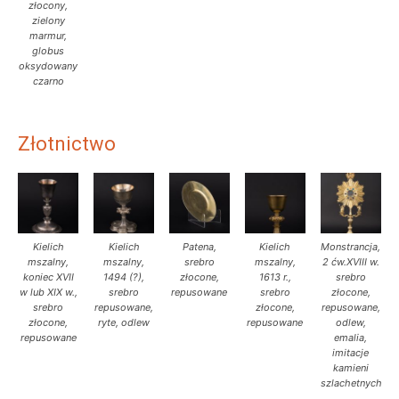
złocony,
zielony
marmur,
globus
oksydowany
czarno
Złotnictwo
Kielich
Kielich
Patena,
Kielich
Monstrancja,
mszalny,
mszalny,
srebro
mszalny,
2 ćw.XVIII w.
koniec XVII
1494 (?),
złocone,
1613 r.,
srebro
w lub XIX w.,
srebro
repusowane
srebro
złocone,
srebro
repusowane,
złocone,
repusowane,
złocone,
ryte, odlew
repusowane
odlew,
repusowane
emalia,
imitacje
kamieni
szlachetnych