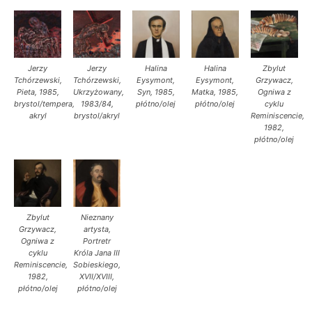
Jerzy
Jerzy
Halina
Halina
Zbylut
Tchórzewski,
Tchórzewski,
Eysymont,
Eysymont,
Grzywacz,
Pieta, 1985,
Ukrzyżowany,
Syn, 1985,
Matka, 1985,
Ogniwa z
brystol/tempera,
1983/84,
płótno/olej
płótno/olej
cyklu
akryl
brystol/akryl
Reminiscencie,
1982,
płótno/olej
Zbylut
Nieznany
Grzywacz,
artysta,
Ogniwa z
Portretr
cyklu
Króla Jana III
Reminiscencie,
Sobieskiego,
1982,
XVII/XVIII,
płótno/olej
płótno/olej