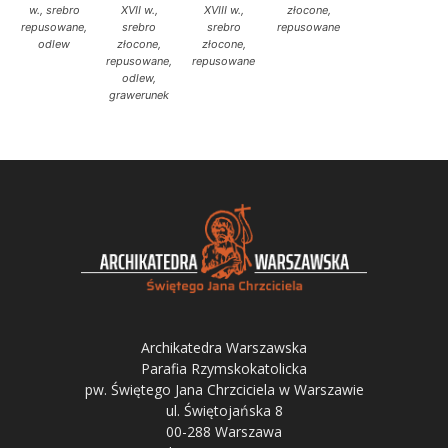
w., srebro
XVII w.,
XVIII w.,
złocone,
repusowane,
srebro
srebro
repusowane
odlew
złocone,
złocone,
repusowane,
repusowane
odlew,
grawerunek
Archikatedra Warszawska
Parafia Rzymskokatolicka
pw. Świętego Jana Chrzciciela w Warszawie
ul. Świętojańska 8
00-288 Warszawa