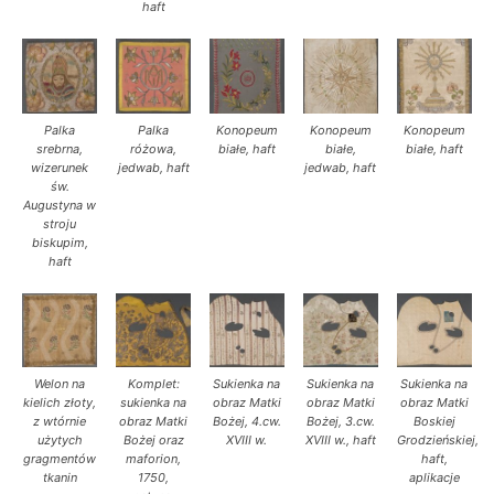
haft
Palka
Palka
Konopeum
Konopeum
Konopeum
srebrna,
różowa,
białe, haft
białe,
białe, haft
wizerunek
jedwab, haft
jedwab, haft
św.
Augustyna w
stroju
biskupim,
haft
Welon na
Komplet:
Sukienka na
Sukienka na
Sukienka na
kielich złoty,
sukienka na
obraz Matki
obraz Matki
obraz Matki
z wtórnie
obraz Matki
Bożej, 4.cw.
Bożej, 3.cw.
Boskiej
użytych
Bożej oraz
XVIII w.
XVIII w., haft
Grodzieńskiej,
gragmentów
maforion,
haft,
tkanin
1750,
aplikacje