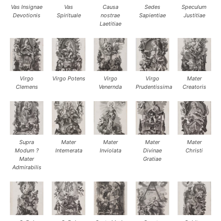
Vas Insignae
Vas
Causa
Sedes
Speculum
Devotionis
Spirituale
nostrae
Sapientiae
Justitiae
Laetitiae
Virgo
Virgo Potens
Virgo
Virgo
Mater
Clemens
Venernda
Prudentissima
Creatoris
Supra
Mater
Mater
Mater
Mater
Modum ?
Intemerata
Inviolata
Divinae
Christi
Mater
Gratiae
Admirabilis