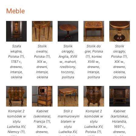
Meble
Szafa
Stolik
Stolik
Stolik do
Stolik
wkątna,
owalny,
okrągły,
gier, Polska
okrągły,
Polska (?),
Polska (?),
Anglia, XVIII
(?), koniec
Polska (?),
1787 r.,
XIX w.,
w., mahoń,
XVIII w.,
XIX w.,
drewno,
drewni,
rzeźbiony,
drewno,
drewno,
intarsje,
intersje,
toczony,
intarsje,
okleina,
okleina
okleina
politura
politura
złocenia
Komplet 2
Kabinet
Stół z
Komplet 2
Kabinet
komódek w
(sekretera),
marmurowym
komódek w
(kartoteka),
stylu
Francja (?),
blatem w
stylu
Holandia,
Ludwika XV,
XIX w.,
stylu
Ludwika XV,
1697 r.,
Niemcy (?),
drewno,
Ludwika XV,
Polska (?),
drewno,