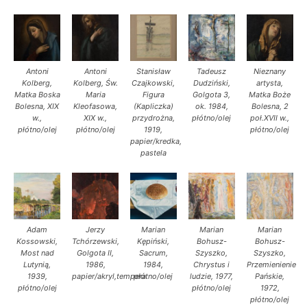
Antoni
Antoni
Stanisław
Tadeusz
Nieznany
Kolberg,
Kolberg, Św.
Czajkowski,
Dudziński,
artysta,
Matka Boska
Maria
Figura
Golgota 3,
Matka Boże
Bolesna, XIX
Kleofasowa,
(Kapliczka)
ok. 1984,
Bolesna, 2
w.,
XIX w.,
przydrożna,
płótno/olej
poł.XVII w.,
płótno/olej
płótno/olej
1919,
płótno/olej
papier/kredka,
pastela
Adam
Jerzy
Marian
Marian
Marian
Kossowski,
Tchórzewski,
Kępiński,
Bohusz-
Bohusz-
Most nad
Golgota II,
Sacrum,
Szyszko,
Szyszko,
Lutynią,
1986,
1984,
Chrystus i
Przemienienie
1939,
papier/akryl,tempera
płótno/olej
ludzie, 1977,
Pańskie,
płótno/olej
płótno/olej
1972,
płótno/olej