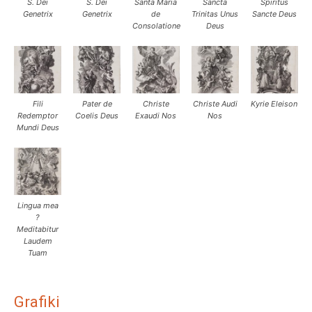
S. Dei
S. Dei
Santa Maria
Sancta
Spiritus
Genetrix
Genetrix
de
Trinitas Unus
Sancte Deus
Consolatione
Deus
Fili
Pater de
Christe
Christe Audi
Kyrie Eleison
Redemptor
Coelis Deus
Exaudi Nos
Nos
Mundi Deus
Lingua mea
?
Meditabitur
Laudem
Tuam
Grafiki