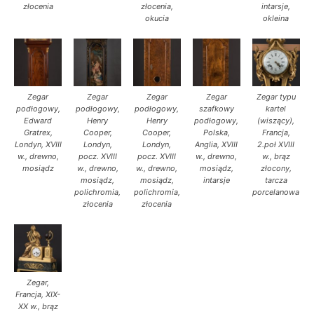
złocenia
złocenia,
intarsje,
okucia
okleina
Zegar
Zegar
Zegar
Zegar
Zegar typu
podłogowy,
podłogowy,
podłogowy,
szafkowy
kartel
Edward
Henry
Henry
podłogowy,
(wiszący),
Gratrex,
Cooper,
Cooper,
Polska,
Francja,
Londyn, XVIII
Londyn,
Londyn,
Anglia, XVIII
2.poł XVIII
w., drewno,
pocz. XVIII
pocz. XVIII
w., drewno,
w., brąz
mosiądz
w., drewno,
w., drewno,
mosiądz,
złocony,
mosiądz,
mosiądz,
intarsje
tarcza
polichromia,
polichromia,
porcelanowa
złocenia
złocenia
Zegar,
Francja, XIX-
XX w., brąz