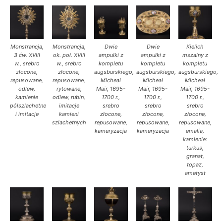
Monstrancja,
Monstrancja,
Dwie
Dwie
Kielich
3 ćw. XVIII
ok. poł. XVIII
ampułki z
ampułki z
mszalny z
w., srebro
w., srebro
kompletu
kompletu
kompletu
złocone,
złocone,
augsburskiego,
augsburskiego,
augsburskiego,
repusowane,
repusowane,
Micheal
Micheal
Micheal
odlew,
rytowane,
Mair, 1695-
Mair, 1695-
Mair, 1695-
kamienie
odlew, rubin,
1700 r.,
1700 r.,
1700 r.,
półszlachetne
imitacje
srebro
srebro
srebro
i imitacje
kamieni
złocone,
złocone,
złocone,
szlachetnych
repusowane,
repusowane,
repusowane,
kameryzacja
kameryzacja
emalia,
kamienie:
turkus,
granat,
topaz,
ametyst