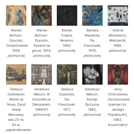
Marian
Marian
Marian
Barbara
Aldona
Bohusz-
Bohusz-
Czapla,
Masalska,
Mickiewicz,
Szyszko,
Szyszko,
Veraikon,
Św.
Wieczernik,
Zwiastowanie,
Kazanie na
1983,
Franciszek,
1986,
1956,
górze, 1955,
płótno/olej
1978,
płótno/olej
płótno/olej
płótno/olej
płótno/olej
Tadeusz
Arkadiusz
Tadeusz
Arkadiusz
Jerzy
Cieślewski,
Waloch, W
Dudziński,
Waloch,
Tchórzewski,
Widok na
kościółku w
Św.
Myśląc
Ukrzyżowanie
Nowy Zjazd
Zakopanem,
Franciszek,
Ojczyzna,
(pamięci ks.
Starej
1986/87,
1971,
1985,
Jerzego
Warszawy,
płótno/olej
płótno/olej
płótno/olej
Popiełuszki),
lata 20-te,
1983,
XX w.,
brystol/akryl
papier/akwarela