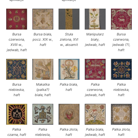
Bursa
Bursa biała,
Stuła
Manipularz
Bursa
czerwona,
pocz. XIX w.,
zielona, XVI
biały,
czerwona,
XVIII w.,
haft
w., aksamit
jedwab, haft
jedwab (?),
jedwab, haft
haft
Bursa
Makatka
Palka biała,
Palka
Palka
niebieska,
(palka?)
haft
czerwona,
niebieska,
haft
biała, haft
jedwab, haft
haft
Palka
Palka
Palka złota,
Palka biała,
Palka złota,
czarna, haft
niebiesta,
haft
jedwab, haft
haft