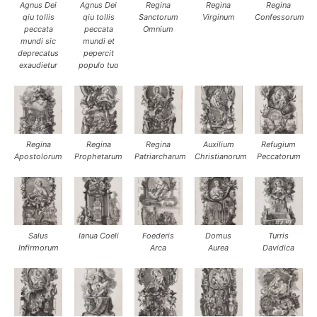
Agnus Dei
Agnus Dei
Regina
Regina
Regina
qiu tollis
qiu tollis
Sanctorum
Virginum
Confessorum
peccata
peccata
Omnium
mundi sic
mundi et
deprecatus
pepercit
exaudietur
populo tuo
Regina
Regina
Regina
Auxilium
Refugium
Apostolorum
Prophetarum
Patriarcharum
Christianorum
Peccatorum
Salus
Ianua Coeli
Foederis
Domus
Turris
Infirmorum
Arca
Aurea
Davidica