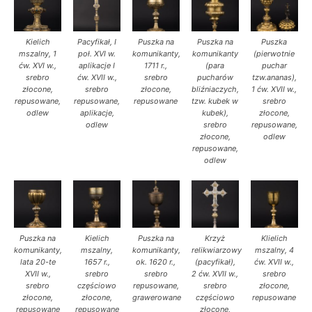
Kielich
Pacyfikał, I
Puszka na
Puszka na
Puszka
mszalny, 1
poł. XVI w.
komunikanty,
komunikanty
(pierwotnie
ćw. XVI w.,
aplikacje I
1711 r.,
(para
puchar
srebro
ćw. XVII w.,
srebro
pucharów
tzw.ananas),
złocone,
srebro
złocone,
bliźniaczych,
1 ćw. XVII w.,
repusowane,
repusowane,
repusowane
tzw. kubek w
srebro
odlew
aplikacje,
kubek),
złocone,
odlew
srebro
repusowane,
złocone,
odlew
repusowane,
odlew
Puszka na
Kielich
Puszka na
Krzyż
Klielich
komunikanty,
mszalny,
komunikanty,
relikwiarzowy
mszalny, 4
lata 20-te
1657 r.,
ok. 1620 r.,
(pacyfikał),
ćw. XVII w.,
XVII w.,
srebro
srebro
2 ćw. XVII w.,
srebro
srebro
częściowo
repusowane,
srebro
złocone,
złocone,
złocone,
grawerowane
częściowo
repusowane
repusowane
repusowane
złocone,