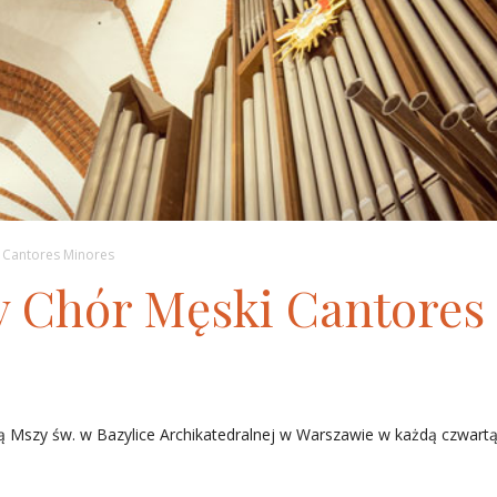
i Cantores Minores
y Chór Męski Cantores
Mszy św. w Bazylice Archikatedralnej w Warszawie w każdą czwartą n