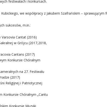
wych festiwalach i konkursach.
 Kubickiego, we współpracy z Jakubem Szafrańskim – sprawującym fu
ych sukcesów, m.in.:
 Varsovia Cantat (2016)
 Sakralnej w Grójcu (2017,2018,
acovia Cantans (2017)
dowym Konkursie Chóralnym
kameralnych na 27. Festiwalu
radze (2017)
 Religijnej i Patriotycznej
ym Konkursie Chóralnym „Cantu
olskim Konkursie Muzyki