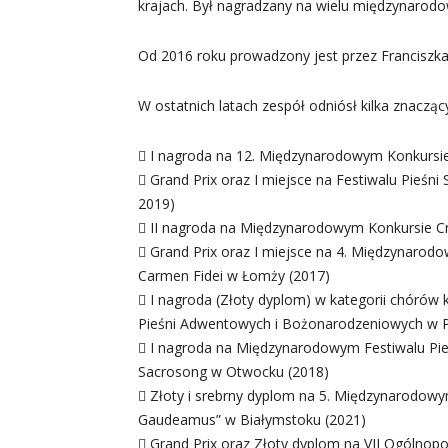
krajach. Był nagradzany na wielu międzynarodo
Od 2016 roku prowadzony jest przez Franciszka
W ostatnich latach zespół odniósł kilka znacząc
 I nagroda na 12. Międzynarodowym Konkursie
 Grand Prix oraz I miejsce na Festiwalu Pieśni
2019)
 II nagroda na Międzynarodowym Konkursie Cr
 Grand Prix oraz I miejsce na 4. Międzynaro
Carmen Fidei w Łomży (2017)
 I nagroda (Złoty dyplom) w kategorii chórów 
Pieśni Adwentowych i Bożonarodzeniowych w P
 I nagroda na Międzynarodowym Festiwalu Pieśni
Sacrosong w Otwocku (2018)
 Złoty i srebrny dyplom na 5. Międzynarodow
Gaudeamus” w Białymstoku (2021)
 Grand Prix oraz Złoty dyplom na VII Ogólnop