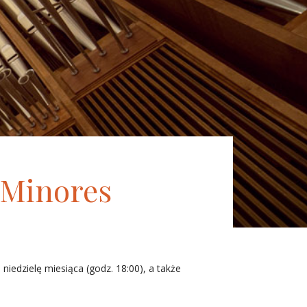
 Minores
iedzielę miesiąca (godz. 18:00), a także