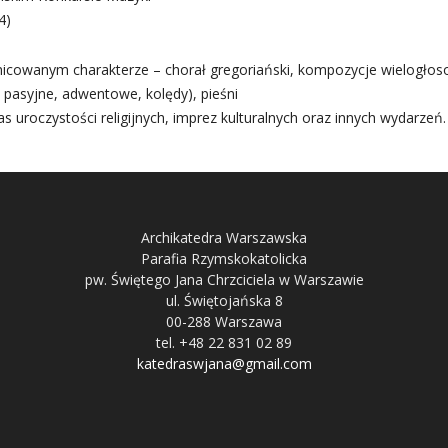
4)
icowanym charakterze – chorał gregoriański, kompozycje wielogło
 pasyjne, adwentowe, kolędy), pieśni
s uroczystości religijnych, imprez kulturalnych oraz innych wydarzeń.
Archikatedra Warszawska
Parafia Rzymskokatolicka
pw. Świętego Jana Chrzciciela w Warszawie
ul. Świętojańska 8
00-288 Warszawa
tel. +48 22 831 02 89
katedraswjana@gmail.com