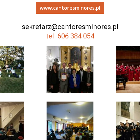
www.cantoresminores.pl
sekretarz@cantoresminores.pl
tel. 606 384 054