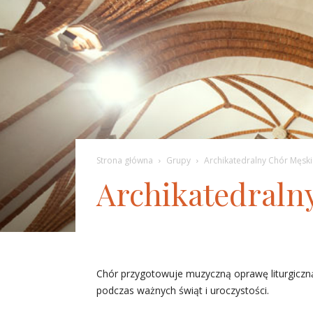
Strona główna
Grupy
Archikatedralny Chór Męsk
Archikatedraln
Chór przygotowuje muzyczną oprawę liturgiczną 
podczas ważnych świąt i uroczystości.