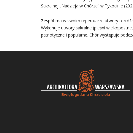
Sakralnej „Nadzieja w Chórze” w Tykocinie (202
Zespół ma w swoim repertuarze utwory o zróżn
Wykonuje utwory sakralne (pieśni wielkopostne,
patriotyczne i popularne. Chór występuje podcza