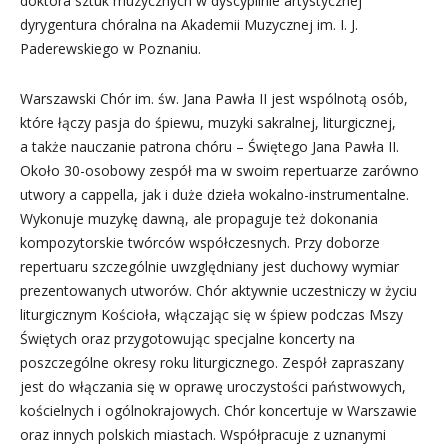
doktora sztuk muzycznych w dyscyplinie artystycznej
dyrygentura chóralna na Akademii Muzycznej im. I. J.
Paderewskiego w Poznaniu.
Warszawski Chór im. św. Jana Pawła II jest wspólnotą osób,
które łączy pasja do śpiewu, muzyki sakralnej, liturgicznej,
a także nauczanie patrona chóru – Świętego Jana Pawła II.
Około 30-osobowy zespół ma w swoim repertuarze zarówno
utwory a cappella, jak i duże dzieła wokalno-instrumentalne.
Wykonuje muzykę dawną, ale propaguje też dokonania
kompozytorskie twórców współczesnych. Przy doborze
repertuaru szczególnie uwzględniany jest duchowy wymiar
prezentowanych utworów. Chór aktywnie uczestniczy w życiu
liturgicznym Kościoła, włączając się w śpiew podczas Mszy
Świętych oraz przygotowując specjalne koncerty na
poszczególne okresy roku liturgicznego. Zespół zapraszany
jest do włączania się w oprawę uroczystości państwowych,
kościelnych i ogólnokrajowych. Chór koncertuje w Warszawie
oraz innych polskich miastach. Współpracuje z uznanymi