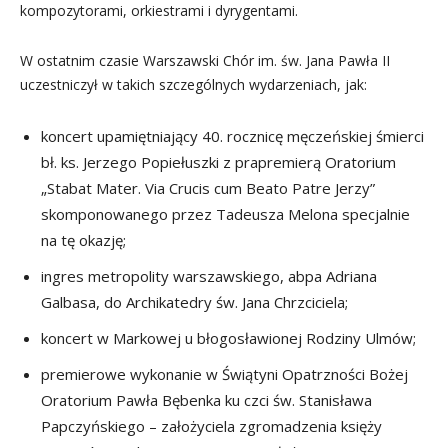
kompozytorami, orkiestrami i dyrygentami.
W ostatnim czasie Warszawski Chór im. św. Jana Pawła II
uczestniczył w takich szczególnych wydarzeniach, jak:
koncert upamiętniający 40. rocznicę męczeńskiej śmierci
bł. ks. Jerzego Popiełuszki z prapremierą Oratorium
„Stabat Mater. Via Crucis cum Beato Patre Jerzy”
skomponowanego przez Tadeusza Melona specjalnie
na tę okazję;
ingres metropolity warszawskiego, abpa Adriana
Galbasa, do Archikatedry św. Jana Chrzciciela;
koncert w Markowej u błogosławionej Rodziny Ulmów;
premierowe wykonanie w Świątyni Opatrzności Bożej
Oratorium Pawła Bębenka ku czci św. Stanisława
Papczyńskiego – założyciela zgromadzenia księży