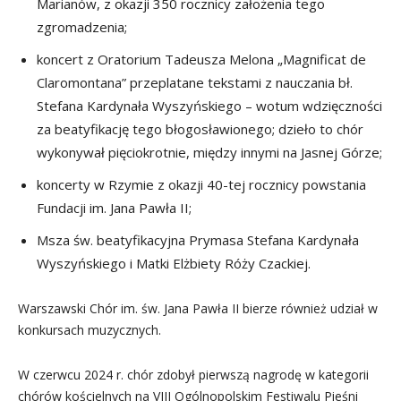
Marianów, z okazji 350 rocznicy założenia tego
zgromadzenia;
koncert z Oratorium Tadeusza Melona „Magnificat de
Claromontana” przeplatane tekstami z nauczania bł.
Stefana Kardynała Wyszyńskiego – wotum wdzięczności
za beatyfikację tego błogosławionego; dzieło to chór
wykonywał pięciokrotnie, między innymi na Jasnej Górze;
koncerty w Rzymie z okazji 40-tej rocznicy powstania
Fundacji im. Jana Pawła II;
Msza św. beatyfikacyjna Prymasa Stefana Kardynała
Wyszyńskiego i Matki Elżbiety Róży Czackiej.
Warszawski Chór im. św. Jana Pawła II bierze również udział w
konkursach muzycznych.
W czerwcu 2024 r. chór zdobył pierwszą nagrodę w kategorii
chórów kościelnych na VIII Ogólnopolskim Festiwalu Pieśni