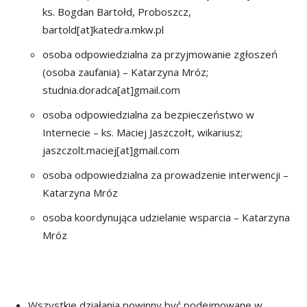
ks. Bogdan Bartołd, Proboszcz,
bartold[at]katedra.mkw.pl
osoba odpowiedzialna za przyjmowanie zgłoszeń
(osoba zaufania) – Katarzyna Mróz;
studnia.doradca[at]gmail.com
osoba odpowiedzialna za bezpieczeństwo w
Internecie – ks. Maciej Jaszczołt, wikariusz;
jaszczolt.maciej[at]gmail.com
osoba odpowiedzialna za prowadzenie interwencji –
Katarzyna Mróz
osoba koordynująca udzielanie wsparcia – Katarzyna
Mróz
Wszystkie działania powinny być podejmowane w