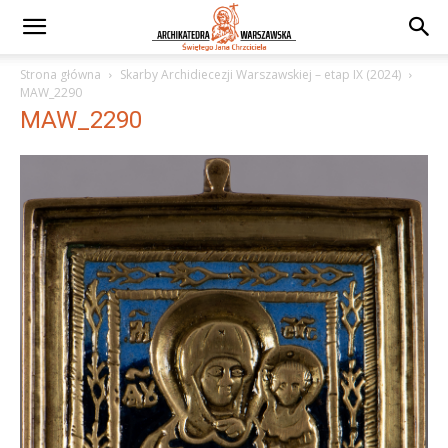
Strona główna
Skarby Archidiecezji Warszawskiej – etap IX (2024)
MAW_2290
MAW_2290