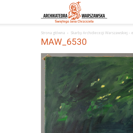
Archikatedra
Strona główna
Skarby Archidiecezji Warszawskiej – e
Warszawska
MAW_6530