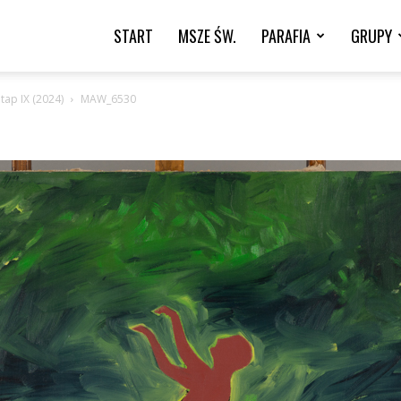
START
MSZE ŚW.
PARAFIA
GRUPY
tap IX (2024)
MAW_6530