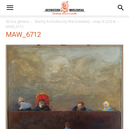
Strona główna
Skarby Archidiecezji Warszawskiej – etap IX (2024)
MAW_6712
MAW_6712