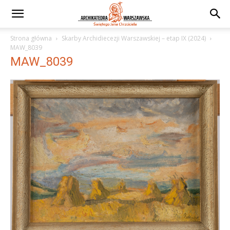
Strona główna
Skarby Archidiecezji Warszawskiej – etap IX (2024)
MAW_8039
MAW_8039