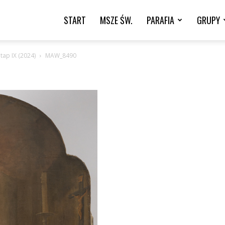
START
MSZE ŚW.
PARAFIA
GRUPY
tap IX (2024)
MAW_8490