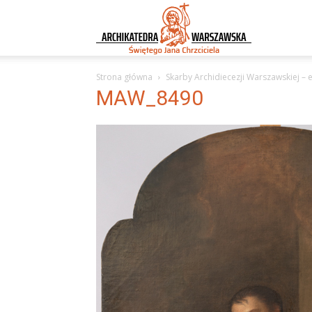
Archikatedra
Strona główna
Skarby Archidiecezji Warszawskiej – e
Warszawska
MAW_8490