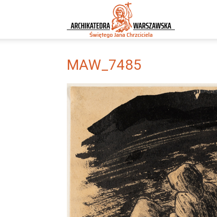
Archikatedra
Warszawska
MAW_7485