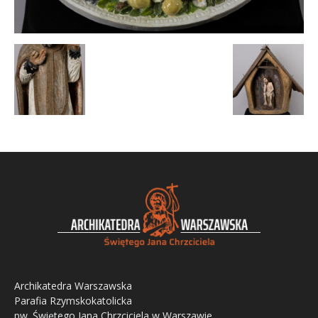
Archikatedra Warszawska
Parafia Rzymskokatolicka
pw. Świętego Jana Chrzciciela w Warszawie