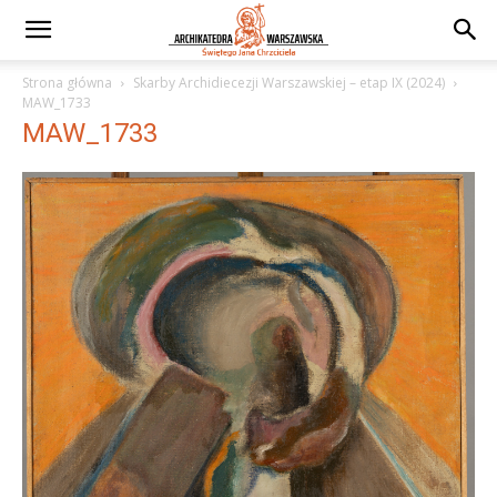
Strona główna
Skarby Archidiecezji Warszawskiej – etap IX (2024)
MAW_1733
MAW_1733