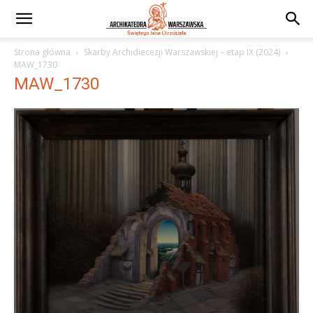
Strona główna
Skarby Archidiecezji Warszawskiej – etap IX (2024)
MAW_1730
MAW_1730