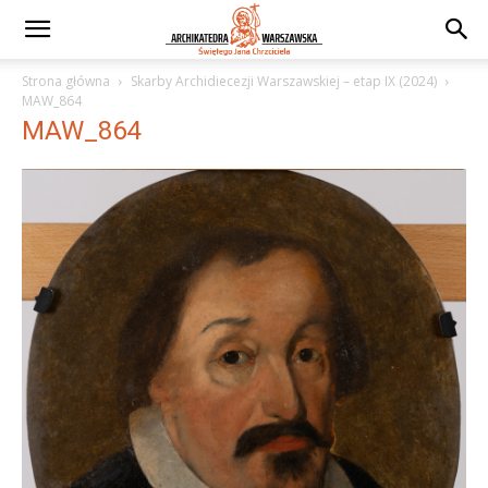
Strona główna
Skarby Archidiecezji Warszawskiej – etap IX (2024)
MAW_864
MAW_864