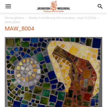
Strona główna
Skarby Archidiecezji Warszawskiej – etap IX (2024)
MAW_8004
MAW_8004