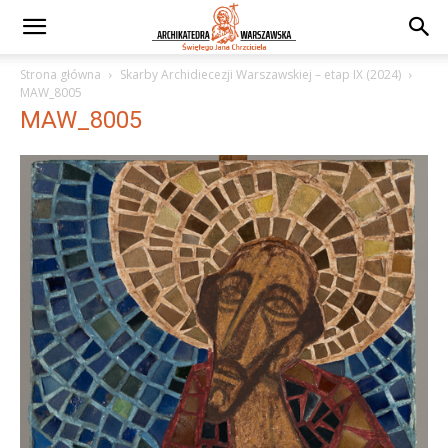
Strona główna
Skarby Archidiecezji Warszawskiej – etap IX (2024)
MAW_8005
MAW_8005