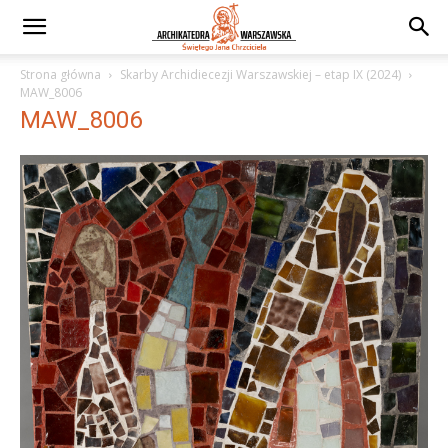
Strona główna
Skarby Archidiecezji Warszawskiej – etap IX (2024)
MAW_8006
MAW_8006