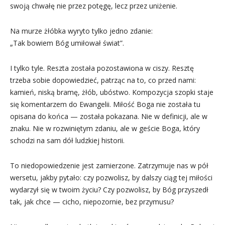
swoją chwałę nie przez potęgę, lecz przez uniżenie.
Na murze żłóbka wyryto tylko jedno zdanie:
„Tak bowiem Bóg umiłował świat”.
I tylko tyle. Reszta została pozostawiona w ciszy. Resztę
trzeba sobie dopowiedzieć, patrząc na to, co przed nami:
kamień, niską bramę, żłób, ubóstwo. Kompozycja szopki staje
się komentarzem do Ewangelii. Miłość Boga nie została tu
opisana do końca — została pokazana. Nie w definicji, ale w
znaku. Nie w rozwiniętym zdaniu, ale w geście Boga, który
schodzi na sam dół ludzkiej historii.
To niedopowiedzenie jest zamierzone. Zatrzymuje nas w pół
wersetu, jakby pytało: czy pozwolisz, by dalszy ciąg tej miłości
wydarzył się w twoim życiu? Czy pozwolisz, by Bóg przyszedł
tak, jak chce — cicho, niepozornie, bez przymusu?