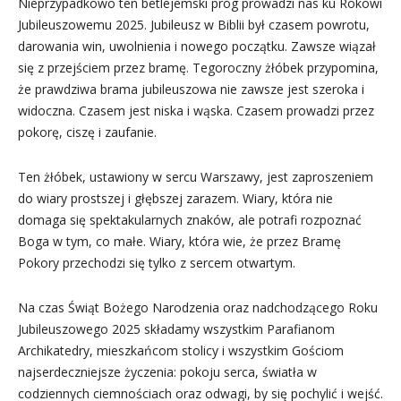
Nieprzypadkowo ten betlejemski próg prowadzi nas ku Rokowi
Jubileuszowemu 2025. Jubileusz w Biblii był czasem powrotu,
darowania win, uwolnienia i nowego początku. Zawsze wiązał
się z przejściem przez bramę. Tegoroczny żłóbek przypomina,
że prawdziwa brama jubileuszowa nie zawsze jest szeroka i
widoczna. Czasem jest niska i wąska. Czasem prowadzi przez
pokorę, ciszę i zaufanie.
Ten żłóbek, ustawiony w sercu Warszawy, jest zaproszeniem
do wiary prostszej i głębszej zarazem. Wiary, która nie
domaga się spektakularnych znaków, ale potrafi rozpoznać
Boga w tym, co małe. Wiary, która wie, że przez Bramę
Pokory przechodzi się tylko z sercem otwartym.
Na czas Świąt Bożego Narodzenia oraz nadchodzącego Roku
Jubileuszowego 2025 składamy wszystkim Parafianom
Archikatedry, mieszkańcom stolicy i wszystkim Gościom
najserdeczniejsze życzenia: pokoju serca, światła w
codziennych ciemnościach oraz odwagi, by się pochylić i wejść.